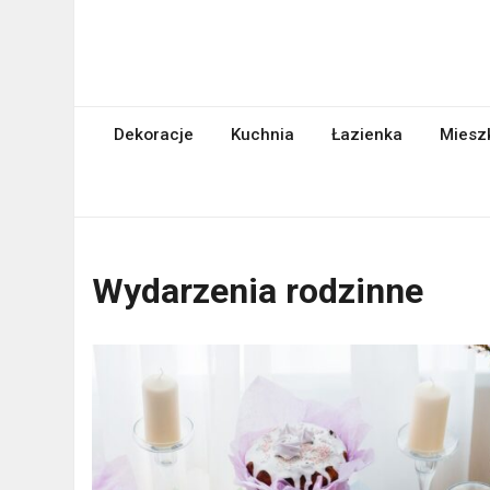
Skip
to
content
abcgospodyni.pl
ABC każdej gospodyni domowej
Dekoracje
Kuchnia
Łazienka
Miesz
Wydarzenia rodzinne