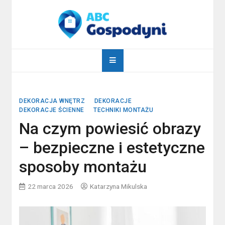
Skip
to
content
abcgospodyni.pl
ABC każdej gospodyni domowej
DEKORACJA WNĘTRZ
DEKORACJE
DEKORACJE ŚCIENNE
TECHNIKI MONTAŻU
Na czym powiesić obrazy
– bezpieczne i estetyczne
sposoby montażu
22 marca 2026
Katarzyna Mikulska