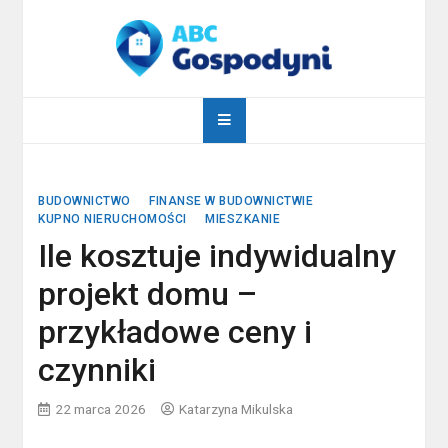
Skip
to
content
abcgospodyni.pl
ABC każdej gospodyni domowej
BUDOWNICTWO
FINANSE W BUDOWNICTWIE
KUPNO NIERUCHOMOŚCI
MIESZKANIE
Ile kosztuje indywidualny
projekt domu –
przykładowe ceny i
czynniki
22 marca 2026
Katarzyna Mikulska