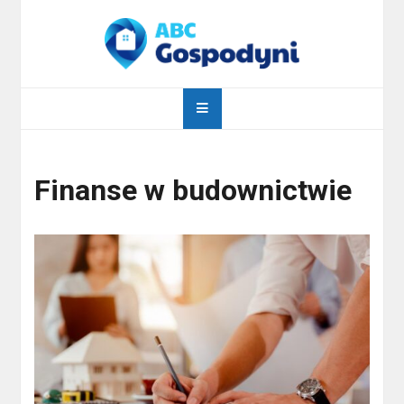
Skip
to
content
abcgospodyni.pl
ABC każdej gospodyni domowej
Finanse w budownictwie