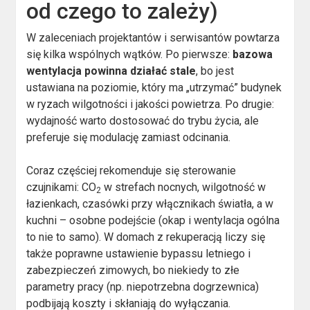
od czego to zależy)
W zaleceniach projektantów i serwisantów powtarza
się kilka wspólnych wątków. Po pierwsze:
bazowa
wentylacja powinna działać stale
, bo jest
ustawiana na poziomie, który ma „utrzymać” budynek
w ryzach wilgotności i jakości powietrza. Po drugie:
wydajność warto dostosować do trybu życia, ale
preferuje się modulację zamiast odcinania.
Coraz częściej rekomenduje się sterowanie
czujnikami: CO
w strefach nocnych, wilgotność w
2
łazienkach, czasówki przy włącznikach światła, a w
kuchni – osobne podejście (okap i wentylacja ogólna
to nie to samo). W domach z rekuperacją liczy się
także poprawne ustawienie bypassu letniego i
zabezpieczeń zimowych, bo niekiedy to złe
parametry pracy (np. niepotrzebna dogrzewnica)
podbijają koszty i skłaniają do wyłączania.