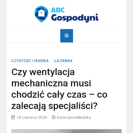
Skip
to
content
abcgospodyni.pl
ABC każdej gospodyni domowej
CZYSTOŚĆ I HIGIENA
ŁAZIENKA
Czy wentylacja
mechaniczna musi
chodzić cały czas – co
zalecają specjaliści?
18 czerwca 2026
Katarzyna Mikulska