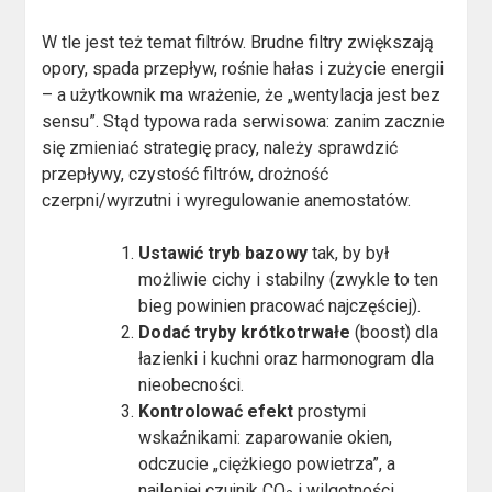
W tle jest też temat filtrów. Brudne filtry zwiększają
opory, spada przepływ, rośnie hałas i zużycie energii
– a użytkownik ma wrażenie, że „wentylacja jest bez
sensu”. Stąd typowa rada serwisowa: zanim zacznie
się zmieniać strategię pracy, należy sprawdzić
przepływy, czystość filtrów, drożność
czerpni/wyrzutni i wyregulowanie anemostatów.
Ustawić tryb bazowy
tak, by był
możliwie cichy i stabilny (zwykle to ten
bieg powinien pracować najczęściej).
Dodać tryby krótkotrwałe
(boost) dla
łazienki i kuchni oraz harmonogram dla
nieobecności.
Kontrolować efekt
prostymi
wskaźnikami: zaparowanie okien,
odczucie „ciężkiego powietrza”, a
najlepiej czujnik CO
i wilgotności.