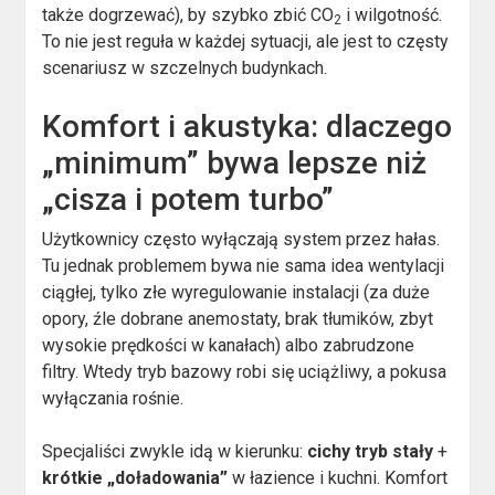
także dogrzewać), by szybko zbić CO
i wilgotność.
2
To nie jest reguła w każdej sytuacji, ale jest to częsty
scenariusz w szczelnych budynkach.
Komfort i akustyka: dlaczego
„minimum” bywa lepsze niż
„cisza i potem turbo”
Użytkownicy często wyłączają system przez hałas.
Tu jednak problemem bywa nie sama idea wentylacji
ciągłej, tylko złe wyregulowanie instalacji (za duże
opory, źle dobrane anemostaty, brak tłumików, zbyt
wysokie prędkości w kanałach) albo zabrudzone
filtry. Wtedy tryb bazowy robi się uciążliwy, a pokusa
wyłączania rośnie.
Specjaliści zwykle idą w kierunku:
cichy tryb stały
+
krótkie „doładowania”
w łazience i kuchni. Komfort