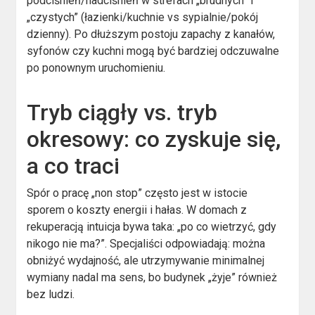
podciśnień/nadciśnień w strefach „brudnych” i
„czystych” (łazienki/kuchnie vs sypialnie/pokój
dzienny). Po dłuższym postoju zapachy z kanałów,
syfonów czy kuchni mogą być bardziej odczuwalne
po ponownym uruchomieniu.
Tryb ciągły vs. tryb
okresowy: co zyskuje się,
a co traci
Spór o pracę „non stop” często jest w istocie
sporem o koszty energii i hałas. W domach z
rekuperacją intuicja bywa taka: „po co wietrzyć, gdy
nikogo nie ma?”. Specjaliści odpowiadają: można
obniżyć wydajność, ale utrzymywanie minimalnej
wymiany nadal ma sens, bo budynek „żyje” również
bez ludzi.