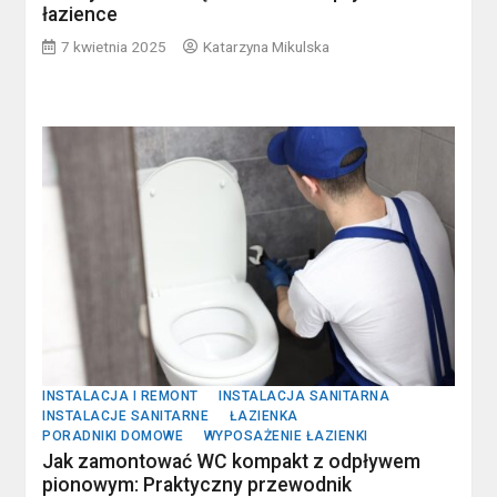
łazience
7 kwietnia 2025
Katarzyna Mikulska
INSTALACJA I REMONT
INSTALACJA SANITARNA
INSTALACJE SANITARNE
ŁAZIENKA
PORADNIKI DOMOWE
WYPOSAŻENIE ŁAZIENKI
Jak zamontować WC kompakt z odpływem
pionowym: Praktyczny przewodnik