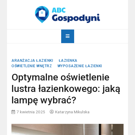
Skip
to
content
abcgospodyni.pl
ABC każdej gospodyni domowej
ARANŻACJA ŁAZIENKI
ŁAZIENKA
OŚWIETLENIE WNĘTRZ
WYPOSAŻENIE ŁAZIENKI
Optymalne oświetlenie
lustra łazienkowego: jaką
lampę wybrać?
7 kwietnia 2025
Katarzyna Mikulska