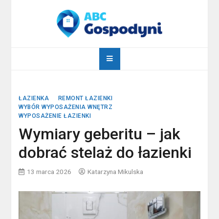
Skip
to
content
abcgospodyni.pl
ABC każdej gospodyni domowej
ŁAZIENKA
REMONT ŁAZIENKI
WYBÓR WYPOSAŻENIA WNĘTRZ
WYPOSAŻENIE ŁAZIENKI
Wymiary geberitu – jak
dobrać stelaż do łazienki
13 marca 2026
Katarzyna Mikulska