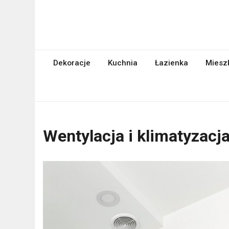
Skip
to
content
abcgospodyni.pl
ABC każdej gospodyni domowej
Dekoracje
Kuchnia
Łazienka
Miesz
Wentylacja i klimatyzacj