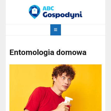
Skip
to
content
abcgospodyni.pl
ABC każdej gospodyni domowej
Entomologia domowa