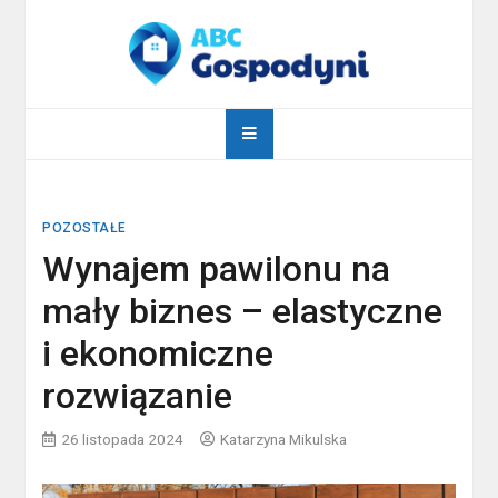
Skip
to
content
abcgospodyni.pl
ABC każdej gospodyni domowej
POZOSTAŁE
Wynajem pawilonu na
mały biznes – elastyczne
i ekonomiczne
rozwiązanie
26 listopada 2024
Katarzyna Mikulska