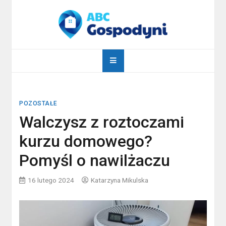
Skip
to
content
abcgospodyni.pl
ABC każdej gospodyni domowej
POZOSTAŁE
Walczysz z roztoczami
kurzu domowego?
Pomyśl o nawilżaczu
16 lutego 2024
Katarzyna Mikulska