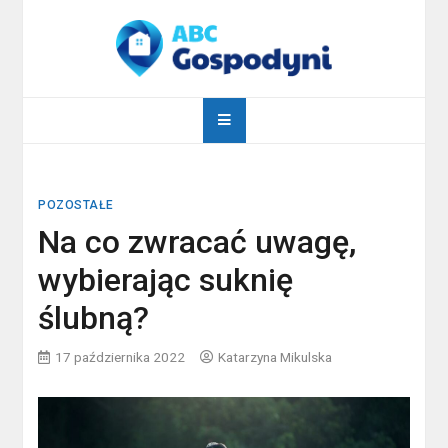
Skip
to
content
abcgospodyni.pl
ABC każdej gospodyni domowej
POZOSTAŁE
Na co zwracać uwagę,
wybierając suknię
ślubną?
17 października 2022
Katarzyna Mikulska