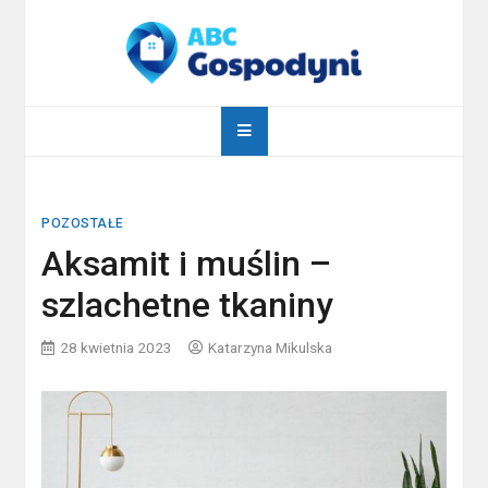
Skip
to
content
abcgospodyni.pl
ABC każdej gospodyni domowej
POZOSTAŁE
Aksamit i muślin –
szlachetne tkaniny
28 kwietnia 2023
Katarzyna Mikulska