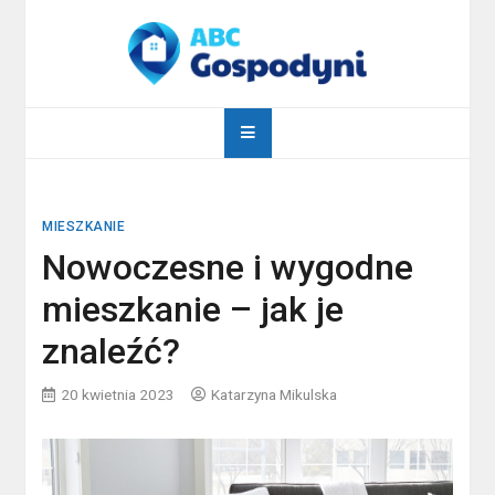
Skip
to
content
abcgospodyni.pl
ABC każdej gospodyni domowej
MIESZKANIE
Nowoczesne i wygodne
mieszkanie – jak je
znaleźć?
20 kwietnia 2023
Katarzyna Mikulska