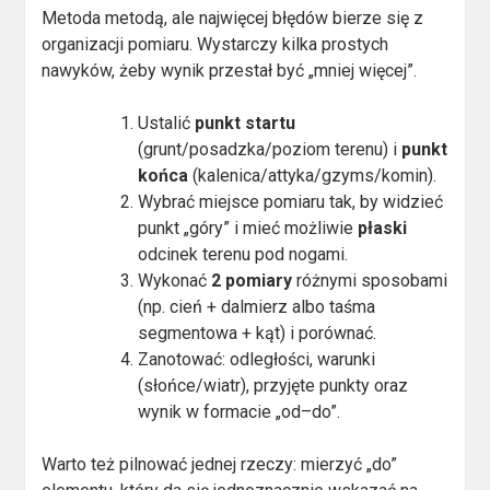
Metoda metodą, ale najwięcej błędów bierze się z
organizacji pomiaru. Wystarczy kilka prostych
nawyków, żeby wynik przestał być „mniej więcej”.
Ustalić
punkt startu
(grunt/posadzka/poziom terenu) i
punkt
końca
(kalenica/attyka/gzyms/komin).
Wybrać miejsce pomiaru tak, by widzieć
punkt „góry” i mieć możliwie
płaski
odcinek terenu pod nogami.
Wykonać
2 pomiary
różnymi sposobami
(np. cień + dalmierz albo taśma
segmentowa + kąt) i porównać.
Zanotować: odległości, warunki
(słońce/wiatr), przyjęte punkty oraz
wynik w formacie „od–do”.
Warto też pilnować jednej rzeczy: mierzyć „do”