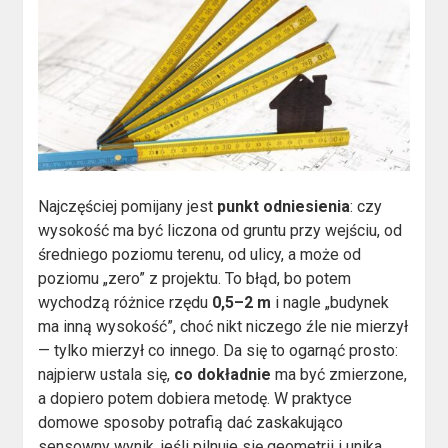
Najczęściej pomijany jest
punkt odniesienia
: czy
wysokość ma być liczona od gruntu przy wejściu, od
średniego poziomu terenu, od ulicy, a może od
poziomu „zero” z projektu. To błąd, bo potem
wychodzą różnice rzędu
0,5–2 m
i nagle „budynek
ma inną wysokość”, choć nikt niczego źle nie mierzył
— tylko mierzył co innego. Da się to ogarnąć prosto:
najpierw ustala się,
co dokładnie
ma być zmierzone,
a dopiero potem dobiera metodę. W praktyce
domowe sposoby potrafią dać zaskakująco
sensowny wynik, jeśli pilnuje się geometrii i unika