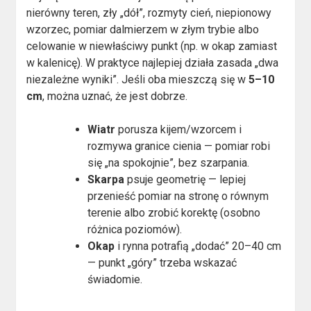
nierówny teren, zły „dół”, rozmyty cień, niepionowy
wzorzec, pomiar dalmierzem w złym trybie albo
celowanie w niewłaściwy punkt (np. w okap zamiast
w kalenicę). W praktyce najlepiej działa zasada „dwa
niezależne wyniki”. Jeśli oba mieszczą się w
5–10
cm
, można uznać, że jest dobrze.
Wiatr
porusza kijem/wzorcem i
rozmywa granice cienia — pomiar robi
się „na spokojnie”, bez szarpania.
Skarpa
psuje geometrię — lepiej
przenieść pomiar na stronę o równym
terenie albo zrobić korektę (osobno
różnica poziomów).
Okap
i rynna potrafią „dodać” 20–40 cm
— punkt „góry” trzeba wskazać
świadomie.