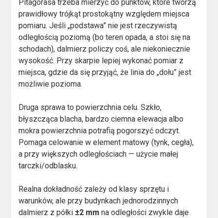
Pitagorasa trzeba mierzyć do punktów, które tworzą
prawidłowy trójkąt prostokątny względem miejsca
pomiaru. Jeśli „podstawa” nie jest rzeczywistą
odległością poziomą (bo teren opada, a stoi się na
schodach), dalmierz policzy coś, ale niekoniecznie
wysokość. Przy skarpie lepiej wykonać pomiar z
miejsca, gdzie da się przyjąć, że linia do „dołu” jest
możliwie pozioma.
Druga sprawa to powierzchnia celu. Szkło,
błyszcząca blacha, bardzo ciemna elewacja albo
mokra powierzchnia potrafią pogorszyć odczyt.
Pomaga celowanie w element matowy (tynk, cegła),
a przy większych odległościach — użycie małej
tarczki/odblasku.
Realna dokładność zależy od klasy sprzętu i
warunków, ale przy budynkach jednorodzinnych
dalmierz z półki
±2 mm
na odległości zwykle daje