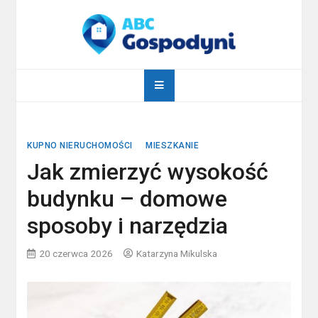
Skip
to
content
abcgospodyni.pl
ABC każdej gospodyni domowej
KUPNO NIERUCHOMOŚCI
MIESZKANIE
Jak zmierzyć wysokość
budynku – domowe
sposoby i narzędzia
20 czerwca 2026
Katarzyna Mikulska