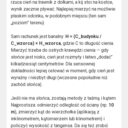
rzuca cień na trawnik z dołkami, a kij stoi na kostce,
wynik zacznie pływać. Najlepiej mierzyć na możliwie
płaskim odcinku, w podobnym miejscu (ten sam
„poziom” terenu).
Sam rachunek jest banalny:
H = (C_budynku /
C_wzorca) × H_wzorca
, gdzie C to długość cienia.
Mierzyć trzeba do ostrych krawędzi cienia — gdy
słońce jest nisko, cień jest rozmyty i łatwo „dodać”
kilkadziesiąt centymetrów. Dla sensownej
dokładności lepiej celować w moment, gdy cień jest
wyraźny i niezbyt długi (wczesne popołudnie niż
zachód słońca).
Jeśli nie ma słońca, zostają metody z taśmą i kątem.
Najprostsza: odmierzyć odległość od ściany (np.
10
m
), zmierzyć kąt do wierzchołka (aplikacją z
inklinometrem, kątomierzem lub klinometrem) i
policzyć wysokość z tangensa. Da się też zrobić