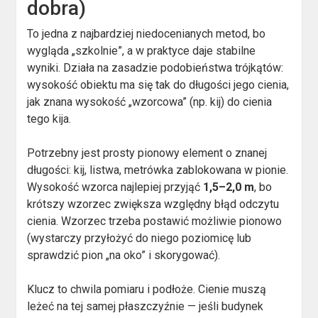
dobra)
To jedna z najbardziej niedocenianych metod, bo
wygląda „szkolnie”, a w praktyce daje stabilne
wyniki. Działa na zasadzie podobieństwa trójkątów:
wysokość obiektu ma się tak do długości jego cienia,
jak znana wysokość „wzorcowa” (np. kij) do cienia
tego kija.
Potrzebny jest prosty pionowy element o znanej
długości: kij, listwa, metrówka zablokowana w pionie.
Wysokość wzorca najlepiej przyjąć
1,5–2,0 m
, bo
krótszy wzorzec zwiększa względny błąd odczytu
cienia. Wzorzec trzeba postawić możliwie pionowo
(wystarczy przyłożyć do niego poziomicę lub
sprawdzić pion „na oko” i skorygować).
Klucz to chwila pomiaru i podłoże. Cienie muszą
leżeć na tej samej płaszczyźnie — jeśli budynek