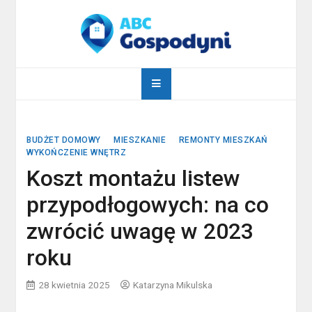
Skip
to
content
abcgospodyni.pl
ABC każdej gospodyni domowej
BUDŻET DOMOWY
MIESZKANIE
REMONTY MIESZKAŃ
WYKOŃCZENIE WNĘTRZ
Koszt montażu listew
przypodłogowych: na co
zwrócić uwagę w 2023
roku
28 kwietnia 2025
Katarzyna Mikulska