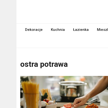
Skip
to
content
abcgospodyni.pl
ABC każdej gospodyni domowej
Dekoracje
Kuchnia
Łazienka
Miesz
ostra potrawa