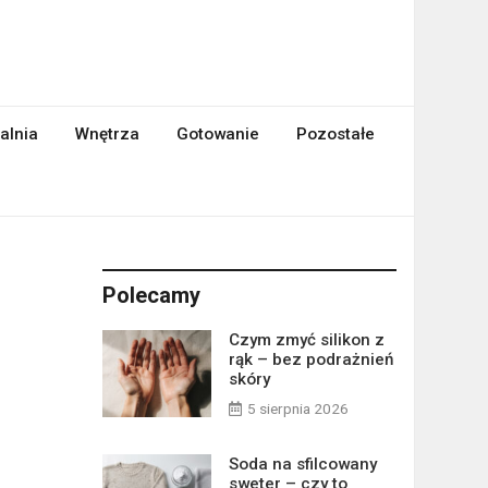
alnia
Wnętrza
Gotowanie
Pozostałe
Polecamy
Czym zmyć silikon z
rąk – bez podrażnień
skóry
5 sierpnia 2026
Soda na sfilcowany
sweter – czy to