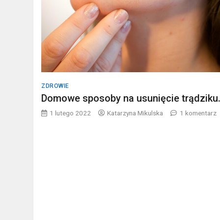
ZDROWIE
Domowe sposoby na usunięcie trądziku
1 lutego 2022
Katarzyna Mikulska
1 komentarz
s
n
u
t