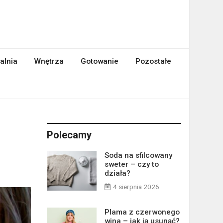
alnia
Wnętrza
Gotowanie
Pozostałe
Polecamy
Soda na sfilcowany
sweter – czy to
działa?
4 sierpnia 2026
Plama z czerwonego
wina – jak ją usunąć?