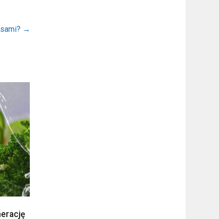
rusami?
→
erację