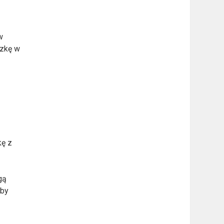
w
czkę w
kę z
gą
oby