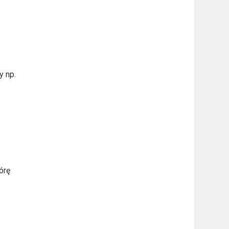
y np.
órę