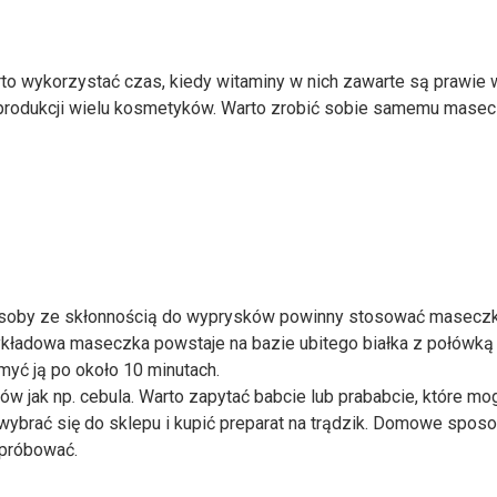
arto wykorzystać czas, kiedy witaminy w nich zawarte są prawie 
produkcji wielu kosmetyków. Warto zrobić sobie samemu mase
w. Osoby ze skłonnością do wyprysków powinny stosować masecz
rzykładowa maseczka powstaje na bazie ubitego białka z połówką
myć ją po około 10 minutach.
ów jak np. cebula. Warto zapytać babcie lub prababcie, które mo
wybrać się do sklepu i kupić preparat na trądzik. Domowe spos
spróbować.