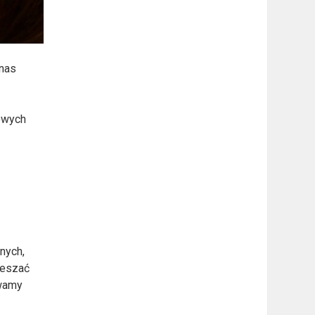
 nas
mowych
nych,
ieszać
ywamy