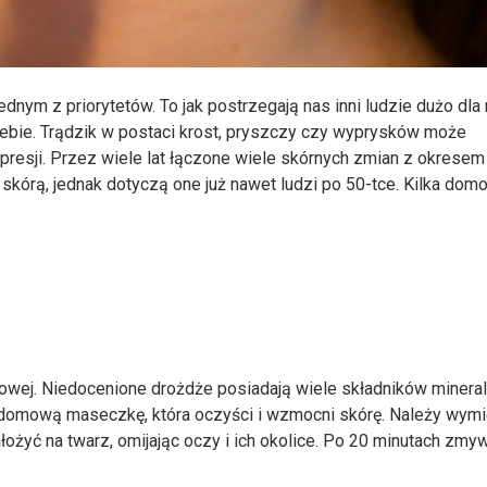
dnym z priorytetów. To jak postrzegają nas inni ludzie dużo dla
ebie. Trądzik w postaci krost, pryszczy czy wyprysków może
presji. Przez wiele lat łączone wiele skórnych zmian z okresem
skórą, jednak dotyczą one już nawet ludzi po 50-tce. Kilka do
wej. Niedocenione drożdże posiadają wiele składników mineral
 domową maseczkę, która oczyści i wzmocni skórę. Należy wym
ożyć na twarz, omijając oczy i ich okolice. Po 20 minutach zm