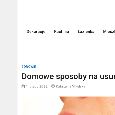
Skip
to
content
abcgospodyni.pl
ABC każdej gospodyni domowej
Dekoracje
Kuchnia
Łazienka
Miesz
ZDROWIE
Domowe sposoby na usuni
1 lutego 2022
Katarzyna Mikulska