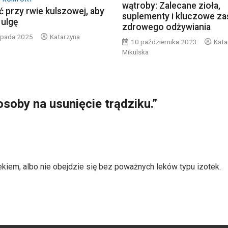
wątroby: Zalecane zioła,
ć przy rwie kulszowej, aby
suplementy i kluczowe za
 ulgę
zdrowego odżywiania
topada 2025
Katarzyna
10 października 2023
Kata
Mikulska
oby na usunięcie trądziku.
”
iekiem, albo nie obejdzie się bez poważnych leków typu izotek.