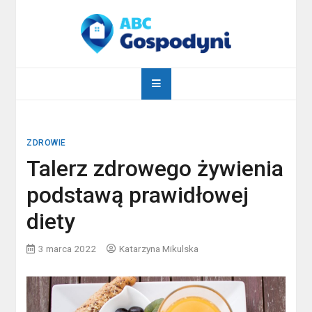
Skip
to
content
abcgospodyni.pl
ABC każdej gospodyni domowej
ZDROWIE
Talerz zdrowego żywienia
podstawą prawidłowej
diety
3 marca 2022
Katarzyna Mikulska