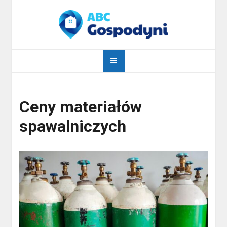
Skip
to
content
abcgospodyni.pl
ABC każdej gospodyni domowej
Ceny materiałów
spawalniczych