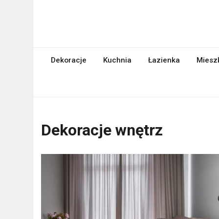
Skip
to
content
abcgospodyni.pl
ABC każdej gospodyni domowej
Dekoracje
Kuchnia
Łazienka
Miesz
Dekoracje wnętrz