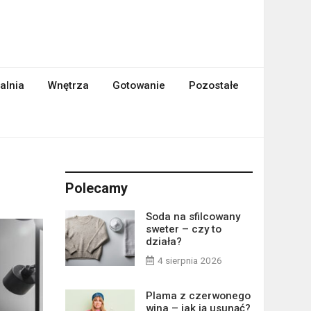
alnia
Wnętrza
Gotowanie
Pozostałe
Polecamy
Soda na sfilcowany
sweter – czy to
działa?
4 sierpnia 2026
Plama z czerwonego
wina – jak ją usunąć?