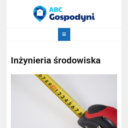
Skip
to
content
abcgospodyni.pl
ABC każdej gospodyni domowej
Inżynieria środowiska