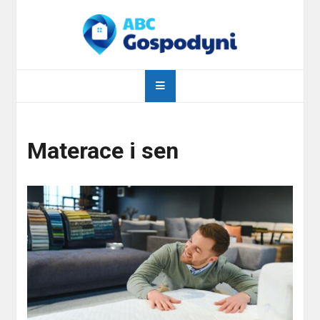
Skip
to
content
abcgospodyni.pl
ABC każdej gospodyni domowej
Materace i sen