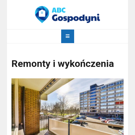
Skip
to
content
abcgospodyni.pl
ABC każdej gospodyni domowej
Remonty i wykończenia