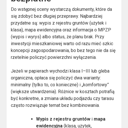
Do wstępnej oceny wystarczą dokumenty, które da
się zdobyć bez długiej przeprawy. Najbardziej
przydatne są: wypis z rejestru gruntów (użytek i
klasa), mapa ewidencyjna oraz informacja o MPZP
(wypis i wyrys) albo status, że planu brak. Przy
inwestycji mieszkaniowej warto od razu mieć szkic
koncepcji zagospodarowania, bo bez tego nie da się
rzetelnie policzyć powierzchni wyłączenia.
Jeżeli w papierach wychodzi klasa I–III lub gleba
organiczna, opłaca się policzyć dwa warianty:
minimalny (tylko to, co konieczne) i „komfortowy”
(większe utwardzenia). Różnice w kosztach potrafią
być konkretne, a zmiana układu podjazdu czy tarasu
często rozwiązuje temat bez kombinowania.
Wypis z rejestru gruntów
i
mapa
ewidencyjna
(klasa, użytek,