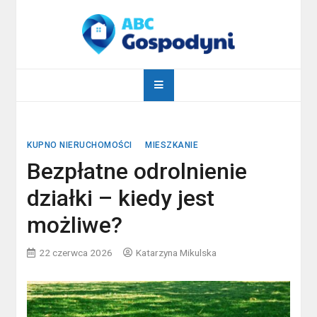
Skip
to
content
abcgospodyni.pl
ABC każdej gospodyni domowej
KUPNO NIERUCHOMOŚCI
MIESZKANIE
Bezpłatne odrolnienie
działki – kiedy jest
możliwe?
22 czerwca 2026
Katarzyna Mikulska