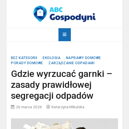
Skip
to
content
abcgospodyni.pl
ABC każdej gospodyni domowej
BEZ KATEGORII
EKOLOGIA
NAPRAWY DOMOWE
PORADY DOMOWE
ZARZĄDZANIE ODPADAMI
Gdzie wyrzucać garnki –
zasady prawidłowej
segregacji odpadów
26 marca 2026
Katarzyna Mikulska