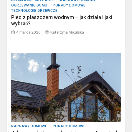
INSTALACJE GRZEWCZE
NAPRAWY DOMOWE
OGRZEWANIE DOMU
PORADY DOMOWE
TECHNOLOGIE GRZEWCZE
Piec z płaszczem wodnym – jak działa i jaki
wybrać?
4 marca 2026
Katarzyna Mikulska
NAPRAWY DOMOWE
PORADY DOMOWE