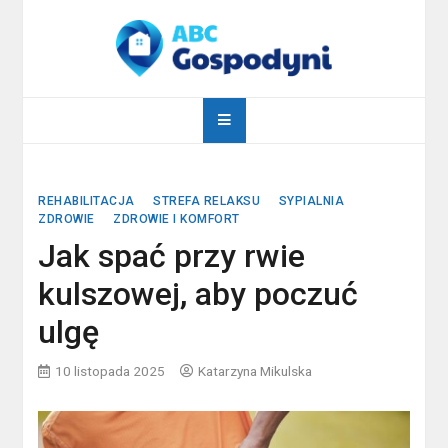
Skip
to
content
abcgospodyni.pl
ABC każdej gospodyni domowej
REHABILITACJA
STREFA RELAKSU
SYPIALNIA
ZDROWIE
ZDROWIE I KOMFORT
Jak spać przy rwie
kulszowej, aby poczuć
ulgę
10 listopada 2025
Katarzyna Mikulska