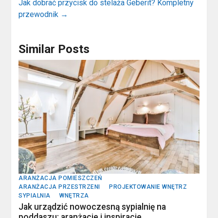
Jak dobrać przycisk do stelaża Geberit? Kompletny
przewodnik
→
Similar Posts
ARANŻACJA POMIESZCZEŃ
ARANŻACJA PRZESTRZENI
PROJEKTOWANIE WNĘTRZ
SYPIALNIA
WNĘTRZA
Jak urządzić nowoczesną sypialnię na
poddaszu: aranżacje i inspiracje