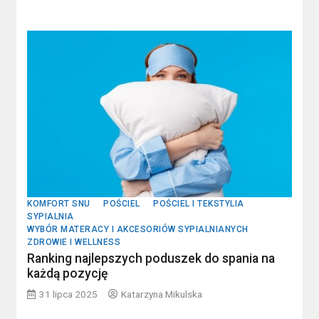
KOMFORT SNU
POŚCIEL
POŚCIEL I TEKSTYLIA
SYPIALNIA
WYBÓR MATERACY I AKCESORIÓW SYPIALNIANYCH
ZDROWIE I WELLNESS
Ranking najlepszych poduszek do spania na
każdą pozycję
31 lipca 2025
Katarzyna Mikulska