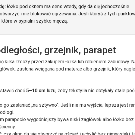
dę:
łóżko pod oknem ma sens wtedy, gdy da się jednocześnie
otworzyć i nie blokować ogrzewania. Jeśli któryś z tych punktó
 które w sypialni szybko męczą.
ległości, grzejnik, parapet
dzić kilka rzeczy przed zakupem łóżka lub robieniem zabudowy. N
łówek, zasłona wciągana pod materac albo grzejnik, który nagl
ostawić choć
5–10 cm
luzu, żeby tekstylia nie dotykały stale pośc
o go zasłaniać „na sztywno”. Jeśli nie ma wyjścia, lepsza jest r
odłogi.
kim parapecie wygodniejszy bywa niski zagłówek albo łóżko bez
ścienny.
ć, czy okno da się otworzyć na oścież i uchylić bez gimnastyki, 