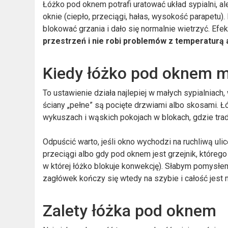
Łóżko pod oknem potrafi uratować układ sypialni, al
oknie (ciepło, przeciągi, hałas, wysokość parapetu).
blokować grzania i dało się normalnie wietrzyć. Ef
przestrzeń i nie robi problemów z temperaturą 
Kiedy łóżko pod oknem ma
To ustawienie działa najlepiej w małych sypialniac
ściany „pełne” są pocięte drzwiami albo skosami. 
wykuszach i wąskich pokojach w blokach, gdzie trady
Odpuścić warto, jeśli okno wychodzi na ruchliwą uli
przeciągi albo gdy pod oknem jest grzejnik, którego
w której łóżko blokuje konwekcję). Słabym pomysłe
zagłówek kończy się wtedy na szybie i całość jest
Zalety łóżka pod oknem