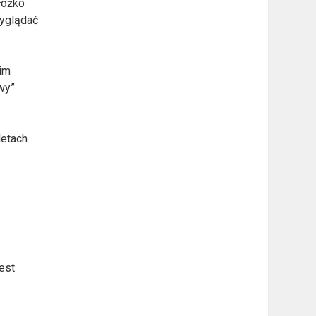
łóżko
wyglądać
nim
owy”
letach
est