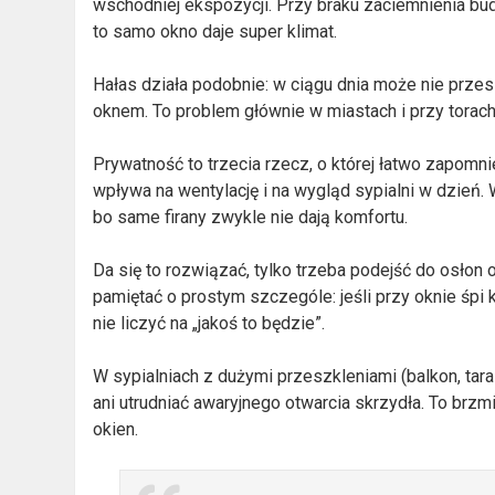
wschodniej ekspozycji. Przy braku zaciemnienia bud
to samo okno daje super klimat.
Hałas działa podobnie: w ciągu dnia może nie przesz
oknem. To problem głównie w miastach i przy torach, 
Prywatność to trzecia rzecz, o której łatwo zapomni
wpływa na wentylację i na wygląd sypialni w dzień. 
bo same firany zwykle nie dają komfortu.
Da się to rozwiązać, tylko trzeba podejść do osłon 
pamiętać o prostym szczególe: jeśli przy oknie śpi k
nie liczyć na „jakoś to będzie”.
W sypialniach z dużymi przeszkleniami (balkon, ta
ani utrudniać awaryjnego otwarcia skrzydła. To brz
okien.