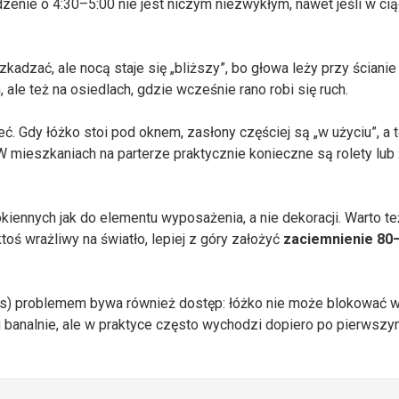
zenie o 4:30–5:00 nie jest niczym niezwykłym, nawet jeśli w cią
kadzać, ale nocą staje się „bliższy”, bo głowa leży przy ścianie
ale też na osiedlach, gdzie wcześnie rano robi się ruch.
eć. Gdy łóżko stoi pod oknem, zasłony częściej są „w użyciu”, a 
W mieszkaniach na parterze praktycznie konieczne są rolety lub 
okiennych jak do elementu wyposażenia, a nie dekoracji. Warto te
toś wrażliwy na światło, lepiej z góry założyć
zaciemnienie 80
ras) problemem bywa również dostęp: łóżko nie może blokować w
mi banalnie, ale w praktyce często wychodzi dopiero po pierwsz