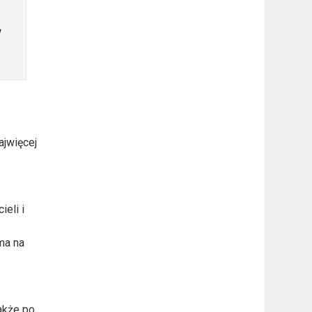
w
ajwięcej
e
ieli i
ama na
także po