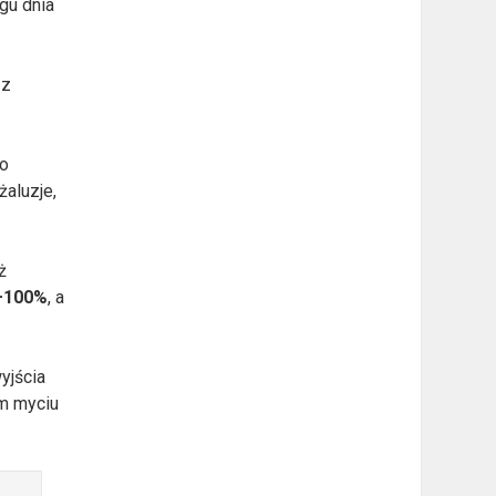
gu dnia
 z
to
żaluzje,
ż
–100%
, a
yjścia
ym myciu