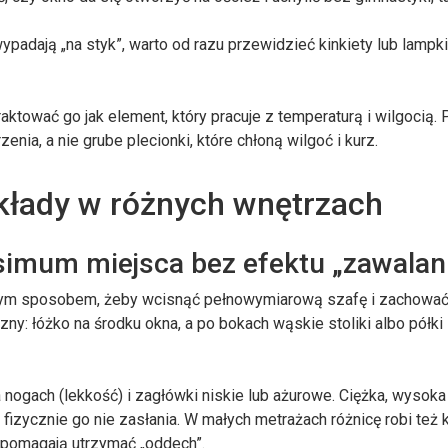
e wypadają „na styk”, warto od razu przewidzieć kinkiety lub lampk
aktować go jak element, który pracuje z temperaturą i wilgocią. 
enia, a nie grube plecionki, które chłoną wilgoć i kurz.
kłady w różnych wnętrzach
simum miejsca bez efektu „zawalan
dynym sposobem, żeby wcisnąć pełnowymiarową szafę i zachowa
zny: łóżko na środku okna, a po bokach wąskie stoliki albo półki
 nogach (lekkość) i zagłówki niskie lub ażurowe. Ciężka, wysoka 
 fizycznie go nie zasłania. W małych metrażach różnicę robi też k
a pomagają utrzymać „oddech”.