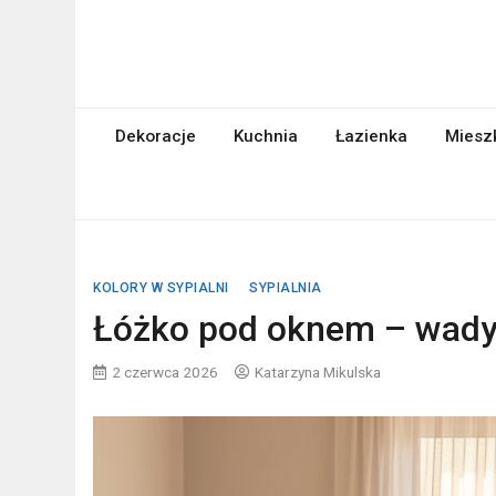
Skip
to
content
abcgospodyni.pl
ABC każdej gospodyni domowej
Dekoracje
Kuchnia
Łazienka
Miesz
KOLORY W SYPIALNI
SYPIALNIA
Łóżko pod oknem – wady, 
2 czerwca 2026
Katarzyna Mikulska