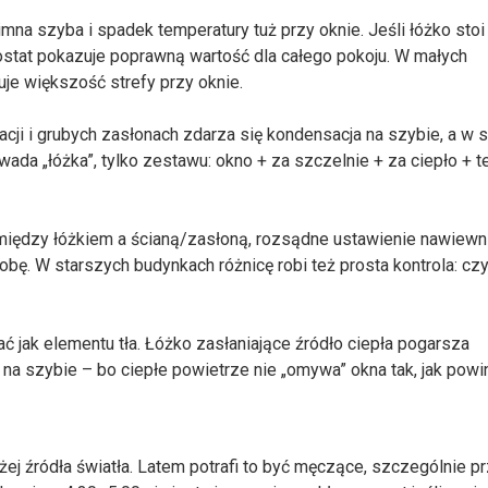
na szyba i spadek temperatury tuż przy oknie. Jeśli łóżko stoi
ostat pokazuje poprawną wartość dla całego pokoju. W małych
uje większość strefy przy oknie.
cji i grubych zasłonach zdarza się kondensacja na szybie, a w 
ada „łóżka”, tylko zestawu: okno + za szczelnie + za ciepło + te
między łóżkiem a ścianą/zasłoną, rozsądne ustawienie nawiew
bę. W starszych budynkach różnicę robi też prosta kontrola: cz
ać jak elementu tła. Łóżko zasłaniające źródło ciepła pogarsza
na szybie – bo ciepłe powietrze nie „omywa” okna tak, jak powi
ej źródła światła. Latem potrafi to być męczące, szczególnie p