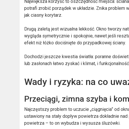
Największa korzyść to oszczędność miejsca: ściana 
potrafi zrobić porządek w układzie. Znika problem wą
jak ciasny korytarz.
Drugą zaletą jest wizualna lekkość. Okno tworzy na
wygląda symetrycznie i spokojnie, nawet jeśli reszt
efekt niż łóżko dociśnięte do przypadkowej ściany.
Dochodzi jeszcze kwestia światła: poranne doświetle
lub zasłonach łatwo zyskać i klimat, i funkcjonalność
Wady i ryzyka: na co uwa
Przeciągi, zimna szyba i ko
Najczęstszy problem to uczucie „ciągnięcia” od okn
ustawiony na stały dopływ powietrza dokładnie nad 
powietrza – to on wybudza i wysusza śluzówki.