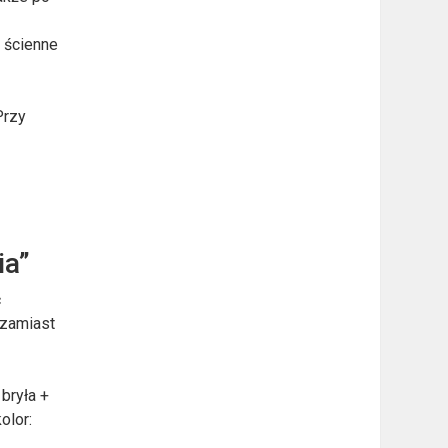
i ścienne
Przy
ia”
ć
 zamiast
bryła +
olor: