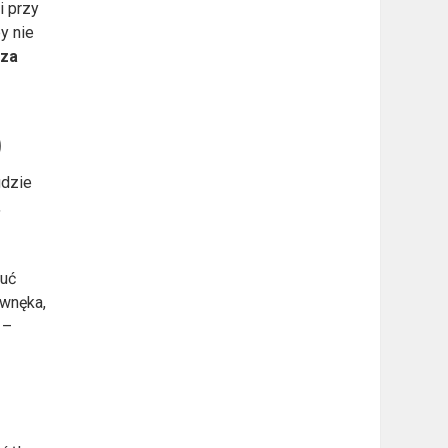
i przy
y nie
dza
)
gdzie
,
zuć
 wnęka,
 –