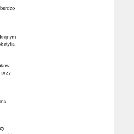
 bardzo
skrajnym
kstylia,
ników
y przy
nno.
rzy