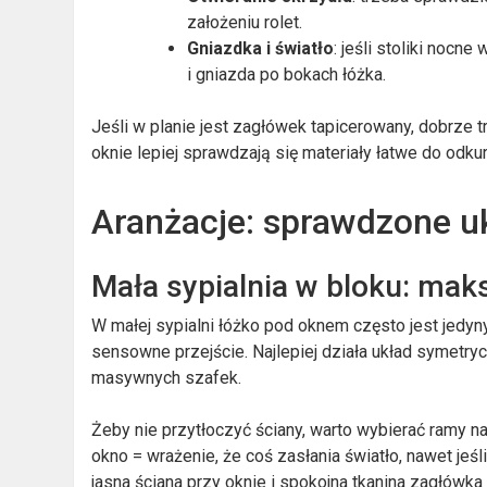
założeniu rolet.
Gniazdka i światło
: jeśli stoliki nocn
i gniazda po bokach łóżka.
Jeśli w planie jest zagłówek tapicerowany, dobrze tr
oknie lepiej sprawdzają się materiały łatwe do odkurz
Aranżacje: sprawdzone u
Mała sypialnia w bloku: mak
W małej sypialni łóżko pod oknem często jest je
sensowne przejście. Najlepiej działa układ symetryc
masywnych szafek.
Żeby nie przytłoczyć ściany, warto wybierać ramy na
okno = wrażenie, że coś zasłania światło, nawet jeśli
jasna ściana przy oknie i spokojna tkanina zagłówk