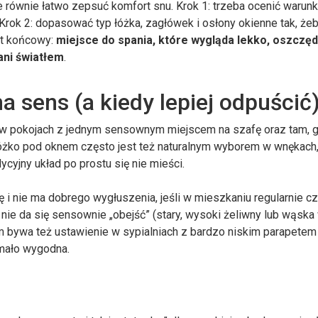
e równie łatwo zepsuć komfort snu. Krok 1: trzeba ocenić warunk
 Krok 2: dopasować typ łóżka, zagłówek i osłony okienne tak, żeb
ekt końcowy:
miejsce do spania, które wygląda lekko, oszczę
ani światłem
.
 sens (a kiedy lepiej odpuścić
h, w pokojach z jednym sensownym miejscem na szafę oraz tam, 
Łóżko pod oknem często jest też naturalnym wyborem w wnękach
cyjny układ po prostu się nie mieści.
cę i nie ma dobrego wygłuszenia, jeśli w mieszkaniu regularnie c
 nie da się sensownie „obejść” (stary, wysoki żeliwny lub wąska
m bywa też ustawienie w sypialniach z bardzo niskim parapetem
 mało wygodna.