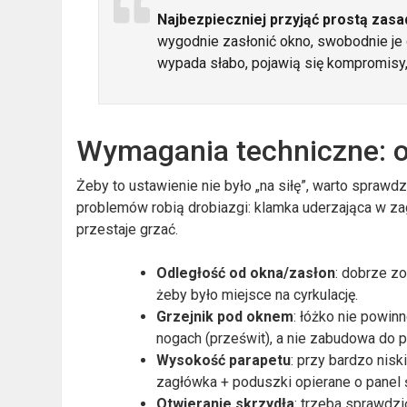
Najbezpieczniej przyjąć prostą zasa
wygodnie zasłonić okno, swobodnie je 
wypada słabo, pojawią się kompromisy,
Wymagania techniczne: od
Żeby to ustawienie nie było „na siłę”, warto spraw
problemów robią drobiazgi: klamka uderzająca w zag
przestaje grzać.
Odległość od okna/zasłon
: dobrze z
żeby było miejsce na cyrkulację.
Grzejnik pod oknem
: łóżko nie powinn
nogach (prześwit), a nie zabudowa do p
Wysokość parapetu
: przy bardzo nis
zagłówka + poduszki opierane o panel 
Otwieranie skrzydła
: trzeba sprawdzi