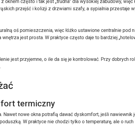
z oknem często i tak jest „trudna” dla wysokiej zabudowy, więc 
skich przejść i kolizji z drzwiami szafy, a sypialnia przestaje 
turalną oś pomieszczenia, więc łóżko ustawione centralnie pod 
a wnętrza jest prosta. W praktyce często daje to bardziej „hotel
nie jest przyjemne, o ile da się je kontrolować. Przy dobrych ro
.
żać
mfort termiczny
a. Nawet nowe okna potrafią dawać dyskomfort, jeśli nawiewnik j
poduszką. W praktyce nie chodzi tylko o temperaturę, ale o ruch