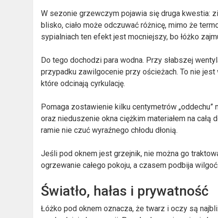
W sezonie grzewczym pojawia się druga kwestia: zim
blisko, ciało może odczuwać różnicę, mimo że term
sypialniach ten efekt jest mocniejszy, bo łóżko zajm
Do tego dochodzi para wodna. Przy słabszej wentyla
przypadku zawilgocenie przy ościeżach. To nie jest w
które odcinają cyrkulację.
Pomaga zostawienie kilku centymetrów „oddechu” 
oraz nieduszenie okna ciężkim materiałem na całą do
ramie nie czuć wyraźnego chłodu dłonią.
Jeśli pod oknem jest grzejnik, nie można go traktow
ogrzewanie całego pokoju, a czasem podbija wilgoć 
Światło, hałas i prywatność
Łóżko pod oknem oznacza, że twarz i oczy są najbliż