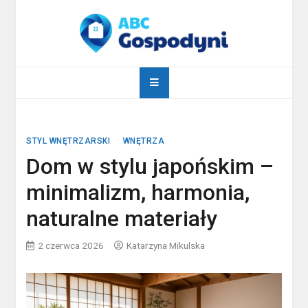
Skip
to
content
abcgospodyni.pl
ABC każdej gospodyni domowej
STYL WNĘTRZARSKI
WNĘTRZA
Dom w stylu japońskim –
minimalizm, harmonia,
naturalne materiały
2 czerwca 2026
Katarzyna Mikulska