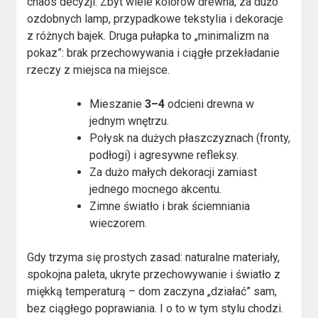
chaos decyzji. Zbyt wiele kolorów drewna, za dużo
ozdobnych lamp, przypadkowe tekstylia i dekoracje
z różnych bajek. Druga pułapka to „minimalizm na
pokaz”: brak przechowywania i ciągłe przekładanie
rzeczy z miejsca na miejsce.
Mieszanie
3–4
odcieni drewna w
jednym wnętrzu.
Połysk na dużych płaszczyznach (fronty,
podłogi) i agresywne refleksy.
Za dużo małych dekoracji zamiast
jednego mocnego akcentu.
Zimne światło i brak ściemniania
wieczorem.
Gdy trzyma się prostych zasad: naturalne materiały,
spokojna paleta, ukryte przechowywanie i światło z
miękką temperaturą – dom zaczyna „działać” sam,
bez ciągłego poprawiania. I o to w tym stylu chodzi.