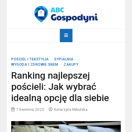
Skip
to
content
abcgospodyni.pl
ABC każdej gospodyni domowej
POŚCIEL I TEKSTYLIA
SYPIALNIA
WYGODA I ZDROWIE SNEM
ZAKUPY
Ranking najlepszej
pościeli: Jak wybrać
idealną opcję dla siebie
7 kwietnia 2025
Katarzyna Mikulska