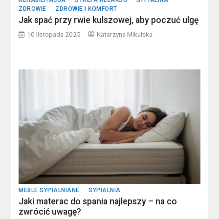
REHABILITACJA
STREFA RELAKSU
SYPIALNIA
ZDROWIE
ZDROWIE I KOMFORT
Jak spać przy rwie kulszowej, aby poczuć ulgę
10 listopada 2025
Katarzyna Mikulska
MEBLE SYPIALNIANE
SYPIALNIA
Jaki materac do spania najlepszy – na co
zwrócić uwagę?