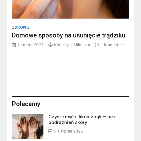
ZDROWIE
Domowe sposoby na usunięcie trądziku.
1 lutego 2022
Katarzyna Mikulska
1 komentarz
do
Domowe
sposoby
na
usunięcie
trądziku.
Polecamy
Czym zmyć silikon z rąk – bez
podrażnień skóry
5 sierpnia 2026