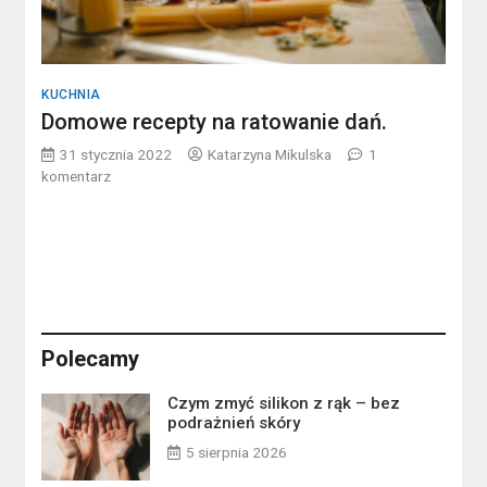
KUCHNIA
Domowe recepty na ratowanie dań.
31 stycznia 2022
Katarzyna Mikulska
1
do
komentarz
Domowe
recepty
na
ratowanie
dań.
Polecamy
Czym zmyć silikon z rąk – bez
podrażnień skóry
5 sierpnia 2026