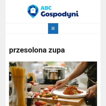
Skip
to
content
abcgospodyni.pl
ABC każdej gospodyni domowej
przesolona zupa