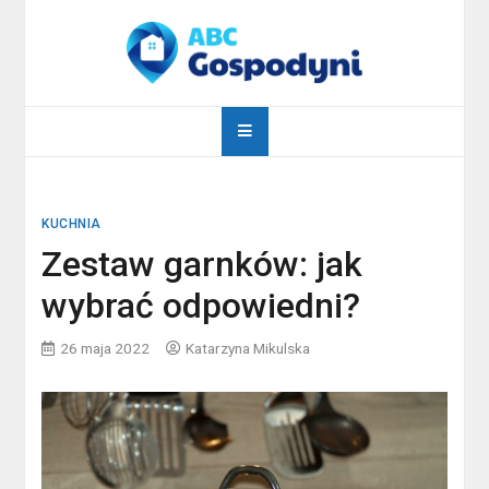
Skip
to
content
abcgospodyni.pl
ABC każdej gospodyni domowej
KUCHNIA
Zestaw garnków: jak
wybrać odpowiedni?
26 maja 2022
Katarzyna Mikulska