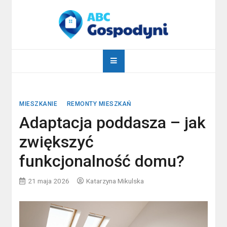
Skip
to
content
abcgospodyni.pl
ABC każdej gospodyni domowej
MIESZKANIE
REMONTY MIESZKAŃ
Adaptacja poddasza – jak
zwiększyć
funkcjonalność domu?
21 maja 2026
Katarzyna Mikulska