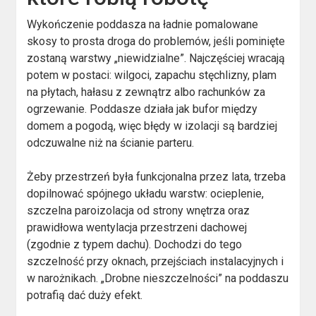
Wykończenie poddasza na ładnie pomalowane
skosy to prosta droga do problemów, jeśli pominięte
zostaną warstwy „niewidzialne”. Najczęściej wracają
potem w postaci: wilgoci, zapachu stęchlizny, plam
na płytach, hałasu z zewnątrz albo rachunków za
ogrzewanie. Poddasze działa jak bufor między
domem a pogodą, więc błędy w izolacji są bardziej
odczuwalne niż na ścianie parteru.
Żeby przestrzeń była funkcjonalna przez lata, trzeba
dopilnować spójnego układu warstw: ocieplenie,
szczelna paroizolacja od strony wnętrza oraz
prawidłowa wentylacja przestrzeni dachowej
(zgodnie z typem dachu). Dochodzi do tego
szczelność przy oknach, przejściach instalacyjnych i
w narożnikach. „Drobne nieszczelności” na poddaszu
potrafią dać duży efekt.