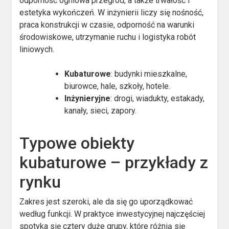
odporność ogniowa przegród, a także trwałość i
estetyka wykończeń. W inżynierii liczy się nośność,
praca konstrukcji w czasie, odporność na warunki
środowiskowe, utrzymanie ruchu i logistyka robót
liniowych.
Kubaturowe
: budynki mieszkalne,
biurowce, hale, szkoły, hotele.
Inżynieryjne
: drogi, wiadukty, estakady,
kanały, sieci, zapory.
Typowe obiekty
kubaturowe – przykłady z
rynku
Zakres jest szeroki, ale da się go uporządkować
według funkcji. W praktyce inwestycyjnej najczęściej
spotyka się cztery duże grupy, które różnią się