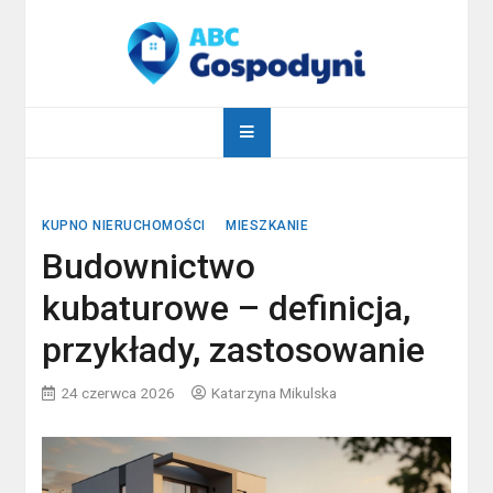
Skip
to
content
abcgospodyni.pl
ABC każdej gospodyni domowej
KUPNO NIERUCHOMOŚCI
MIESZKANIE
Budownictwo
kubaturowe – definicja,
przykłady, zastosowanie
24 czerwca 2026
Katarzyna Mikulska