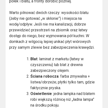
półek i blatu, a fronty dorobić później.
Warto pilnować dwóch rzeczy: wysokości blatu
(żeby nie gotować „w skłonie”) i miejsca na
wodę/odpływ. Jeśli nie ma kanalizacji, dobrze
przewidzieć przestrzeń na zbiornik oraz łatwy
dostęp do niego, bez wyjmowania pół kuchni. W
domkach z wilgocią lepiej unikać płyt wiórowych
przy samym zlewie bez zabezpieczenia krawędzi.
Blat
: laminat z marketu (łatwy w
czyszczeniu) lub blat z drewna
zabezpieczony olejem.
Ściana robocza
: farba zmywalna +
listwa/obrzeże; płytki tylko tam, gdzie
faktycznie pryska.
Oświetlenie
: jedna lampka nad blatem
robi większą różnicę niż „ładna lampa”
na środku pokoju.