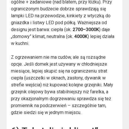
ogólne + zadaniowe (nad blatem, przy łóżku). Przy
ograniczonym budżecie dobrze sprawdzają się
lampki LED na przewodzie, kinkiety z wtyczką do
gniazdka i listwy LED pod półką. Ważniejsza od
designu jest barwa: ciepła (ok.
2700–3000K
) daje
„domowy” klimat, neutralna (ok.
4000K
) lepiej działa
w kuchni.
Z ogrzewaniem nie ma cudów, ale są rozsądne
opcje. Jeśli domek jest używany w chłodniejsze
miesiące, lepiej skupić się na ograniczeniu strat
ciepła (uszczelki w oknach, zasłony, dywanik w
strefie wejścia) niż kupować kolejne grzejniki. Mały
grzejnik olejowy bywa stabilniejszy niż farelka, a
przy okazjonalnym dogrzewaniu sprawdza się też
promiennik na podczerwień – szczególnie tam,
gdzie siedzi się w jednym miejscu.