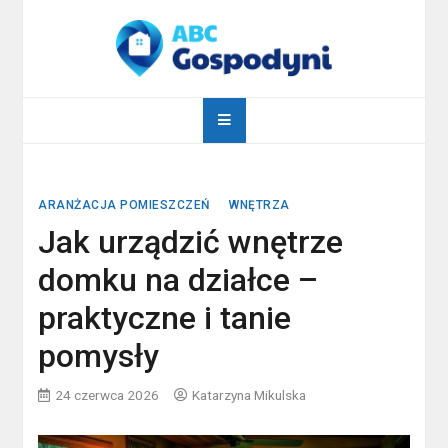
Skip
to
content
abcgospodyni.pl
ABC każdej gospodyni domowej
ARANŻACJA POMIESZCZEŃ
WNĘTRZA
Jak urządzić wnętrze
domku na działce –
praktyczne i tanie
pomysły
24 czerwca 2026
Katarzyna Mikulska