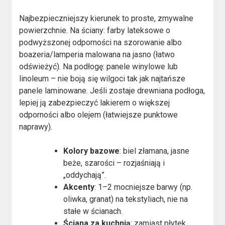
Najbezpieczniejszy kierunek to proste, zmywalne
powierzchnie. Na ściany: farby lateksowe o
podwyższonej odporności na szorowanie albo
boazeria/lamperia malowana na jasno (łatwo
odświeżyć). Na podłogę: panele winylowe lub
linoleum – nie boją się wilgoci tak jak najtańsze
panele laminowane. Jeśli zostaje drewniana podłoga,
lepiej ją zabezpieczyć lakierem o większej
odporności albo olejem (łatwiejsze punktowe
naprawy).
Kolory bazowe
: biel złamana, jasne
beże, szarości – rozjaśniają i
„oddychają”.
Akcenty
: 1–2 mocniejsze barwy (np.
oliwka, granat) na tekstyliach, nie na
stałe w ścianach.
Ściana za kuchnią
: zamiast płytek