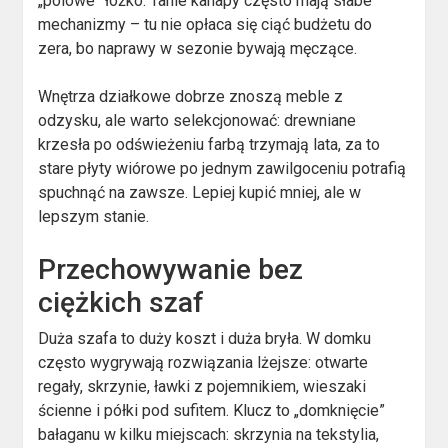
„polowe” łóżko. Tanie kanapy często mają słabe
mechanizmy – tu nie opłaca się ciąć budżetu do
zera, bo naprawy w sezonie bywają męczące.
Wnętrza działkowe dobrze znoszą meble z
odzysku, ale warto selekcjonować: drewniane
krzesła po odświeżeniu farbą trzymają lata, za to
stare płyty wiórowe po jednym zawilgoceniu potrafią
spuchnąć na zawsze. Lepiej kupić mniej, ale w
lepszym stanie.
Przechowywanie bez
ciężkich szaf
Duża szafa to duży koszt i duża bryła. W domku
często wygrywają rozwiązania lżejsze: otwarte
regały, skrzynie, ławki z pojemnikiem, wieszaki
ścienne i półki pod sufitem. Klucz to „domknięcie”
bałaganu w kilku miejscach: skrzynia na tekstylia,