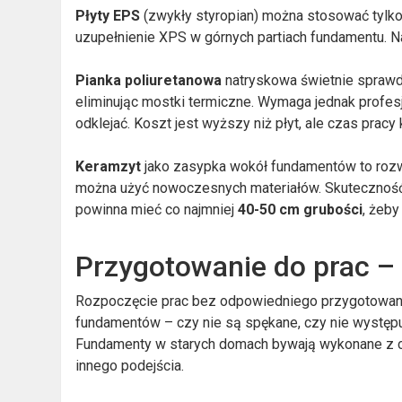
Płyty EPS
(zwykły styropian) można stosować tylko 
uzupełnienie XPS w górnych partiach fundamentu. Na
Pianka poliuretanowa
natryskowa świetnie sprawdz
eliminując mostki termiczne. Wymaga jednak profe
odklejać. Koszt jest wyższy niż płyt, ale czas pracy 
Keramzyt
jako zasypka wokół fundamentów to roz
można użyć nowoczesnych materiałów. Skuteczność z
powinna mieć co najmniej
40-50 cm grubości
, żeby
Przygotowanie do prac – 
Rozpoczęcie prac bez odpowiedniego przygotowania
fundamentów – czy nie są spękane, czy nie występują
Fundamenty w starych domach bywają wykonane z ce
innego podejścia.