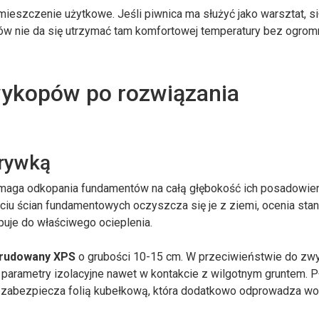
mieszczenie użytkowe. Jeśli piwnica ma służyć jako warsztat, s
tów nie da się utrzymać tam komfortowej temperatury bez ogro
wykopów po rozwiązania
krywką
ymaga odkopania fundamentów na całą głębokość ich posadowie
ęciu ścian fundamentowych oczyszcza się je z ziemi, ocenia stan 
ępuje do właściwego ocieplenia.
trudowany XPS
o grubości 10-15 cm. W przeciwieństwie do zw
parametry izolacyjne nawet w kontakcie z wilgotnym gruntem. P
ie zabezpiecza folią kubełkową, która dodatkowo odprowadza w