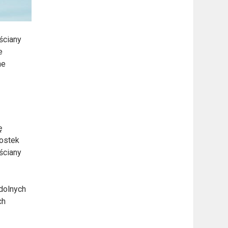
ściany
e
ne
ę
ostek
ściany
dolnych
ch