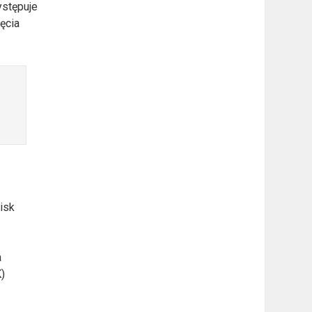
ystępuje
ęcia
isk
a
)