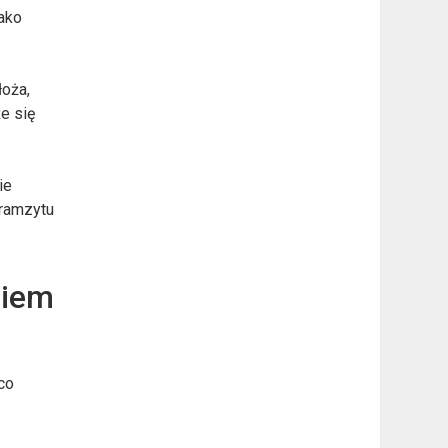
jako
łoża,
e się
ie
eramzytu
niem
co