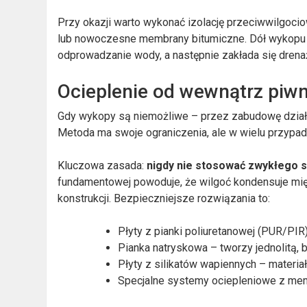
Przy okazji warto wykonać izolację przeciwwilgoci
lub nowoczesne membrany bitumiczne. Dół wykopu wy
odprowadzanie wody, a następnie zakłada się dren
Ocieplenie od wewnątrz piwn
Gdy wykopy są niemożliwe – przez zabudowę działki
Metoda ma swoje ograniczenia, ale w wielu przypadk
Kluczowa zasada:
nigdy nie stosować zwykłego 
fundamentowej powoduje, że wilgoć kondensuje międ
konstrukcji. Bezpieczniejsze rozwiązania to:
Płyty z pianki poliuretanowej (PUR/PI
Pianka natryskowa – tworzy jednolitą,
Płyty z silikatów wapiennych – materia
Specjalne systemy ociepleniowe z me