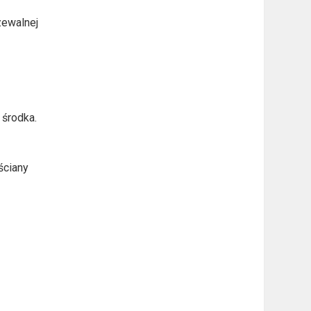
zewalnej
 środka.
ściany