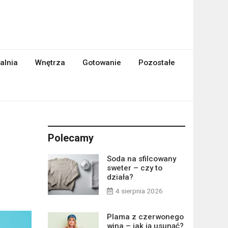
alnia
Wnętrza
Gotowanie
Pozostałe
Polecamy
Soda na sfilcowany
sweter – czy to
działa?
4 sierpnia 2026
Plama z czerwonego
wina – jak ją usunąć?