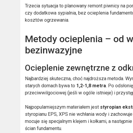
Trzecia sytuacja to planowany remont piwnicy na po
czy dodatkowa sypialnia, bez ocieplenia fundamen
kosztów ogrzewania.
Metody ocieplenia – od 
bezinwazyjne
Ocieplenie zewnętrzne z od
Najbardziej skuteczna, choć najdroższa metoda. W
starych domach bywa to
1,2-1,8 metra
. Po odsłoni
przeciwwilgociowej (jeśli w ogóle istnieje) i przyst
Najpopularniejszym materiałem jest
styropian eks
styropianu EPS, XPS nie wchłania wody i zachowuje 
mocuje się specjalnym klejem i kołkami, a następn
ścian fundamentu.