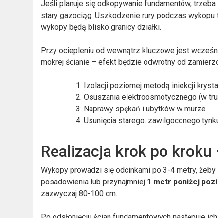
Jeśli planuje się odkopywanie fundamentów, trzeba
stary gazociąg. Uszkodzenie rury podczas wykopu to
wykopy będą blisko granicy działki.
Przy ociepleniu od wewnątrz kluczowe jest wcześni
mokrej ścianie – efekt będzie odwrotny od zamierz
Izolacji poziomej metodą iniekcji kryst
Osuszania elektroosmotycznego (w tr
Naprawy spękań i ubytków w murze
Usunięcia starego, zawilgoconego tynk
Realizacja krok po kroku
Wykopy prowadzi się odcinkami po 3-4 metry, żeby
posadowienia lub przynajmniej
1 metr poniżej poz
zazwyczaj 80-100 cm.
Po odsłonięciu ścian fundamentowych następuje ich