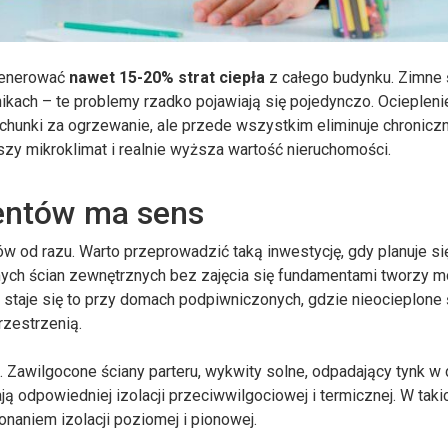
generować
nawet 15-20% strat ciepła
z całego budynku. Zimne 
nikach – te problemy rzadko pojawiają się pojedynczo. Ociepleni
rachunki za ogrzewanie, ale przede wszystkim eliminuje chronicz
szy mikroklimat i realnie wyższa wartość nieruchomości.
entów ma sens
 od razu. Warto przeprowadzić taką inwestycję, gdy planuje si
ch ścian zewnętrznych bez zajęcia się fundamentami tworzy m
 staje się to przy domach podpiwniczonych, gdzie nieocieplone 
rzestrzenią.
Zawilgocone ściany parteru, wykwity solne, odpadający tynk w 
ją odpowiedniej izolacji przeciwwilgociowej i termicznej. W taki
naniem izolacji poziomej i pionowej.