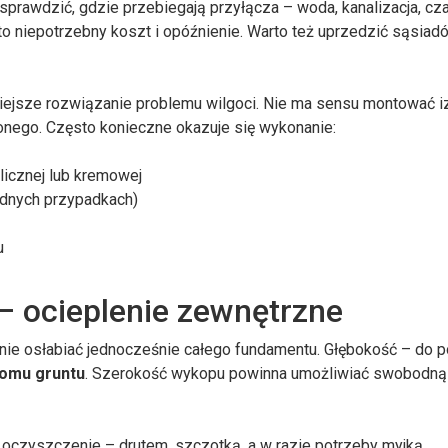
 sprawdzić, gdzie przebiegają przyłącza – woda, kanalizacja, c
 niepotrzebny koszt i opóźnienie. Warto też uprzedzić sąsiadów
ejsze rozwiązanie problemu wilgoci. Nie ma sensu montować iz
onego. Często konieczne okazuje się wykonanie:
alicznej lub kremowej
udnych przypadkach)
u
 – ocieplenie zewnętrzne
 nie osłabiać jednocześnie całego fundamentu. Głębokość – do 
iomu gruntu
. Szerokość wykopu powinna umożliwiać swobodną 
 oczyszczenie – drutem, szczotką, a w razie potrzeby myjką