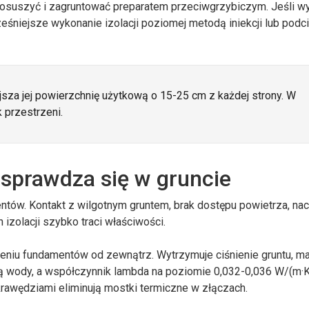
 osuszyć i zagruntować preparatem przeciwgrzybiczym. Jeśli w
eśniejsze wykonanie izolacji poziomej metodą iniekcji lub podci
sza jej powierzchnię użytkową o 15-25 cm z każdej strony. W
 przestrzeni.
o sprawdza się w gruncie
entów. Kontakt z wilgotnym gruntem, brak dostępu powietrza, nac
 izolacji szybko traci właściwości.
leniu fundamentów od zewnątrz. Wytrzymuje ciśnienie gruntu, m
ą wody, a współczynnik lambda na poziomie 0,032-0,036 W/(m·K
krawędziami eliminują mostki termiczne w złączach.