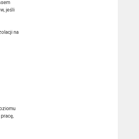
zasem
, jeśli
olacji na
poziomu
pracę,