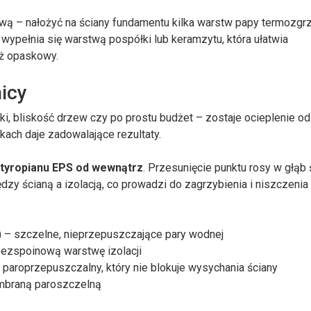
ową – nałożyć na ściany fundamentu kilka warstw papy termozgr
pełnia się warstwą pospółki lub keramzytu, która ułatwia
aż opaskowy.
icy
, bliskość drzew czy po prostu budżet – zostaje ocieplenie od
ach daje zadowalające rezultaty.
styropianu EPS od wewnątrz
. Przesunięcie punktu rosy w głąb 
zy ścianą a izolacją, co prowadzi do zagrzybienia i niszczenia
R) – szczelne, nieprzepuszczające pary wodnej
 bezspoinową warstwę izolacji
ł paroprzepuszczalny, który nie blokuje wysychania ściany
mbraną paroszczelną