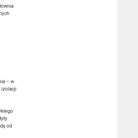
iłownia
mnych
nia – w
izolacji
ykłego
łyty
odę od