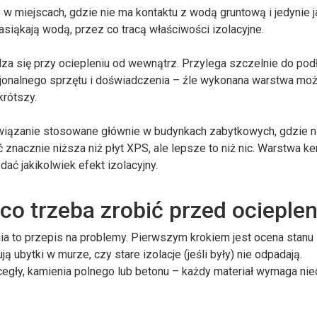
w miejscach, gdzie nie ma kontaktu z wodą gruntową i jedynie 
siąkają wodą, przez co tracą właściwości izolacyjne.
a się przy ociepleniu od wewnątrz. Przylega szczelnie do pod
sjonalnego sprzętu i doświadczenia – źle wykonana warstwa moż
krótszy.
wiązanie stosowane głównie w budynkach zabytkowych, gdzie n
nacznie niższa niż płyt XPS, ale lepsze to niż nic. Warstwa k
 dać jakikolwiek efekt izolacyjny.
co trzeba zrobić przed ocieple
 to przepis na problemy. Pierwszym krokiem jest ocena stanu
 ubytki w murze, czy stare izolacje (jeśli były) nie odpadają.
gły, kamienia polnego lub betonu – każdy materiał wymaga nie