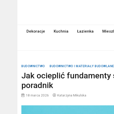
Skip
to
content
abcgospodyni.pl
ABC każdej gospodyni domowej
Dekoracje
Kuchnia
Łazienka
Miesz
BUDOWNICTWO
BUDOWNICTWO I MATERIAŁY BUDOWLAN
Jak ocieplić fundamenty
poradnik
18 marca 2026
Katarzyna Mikulska