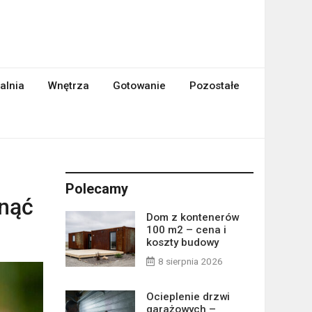
alnia
Wnętrza
Gotowanie
Pozostałe
Polecamy
unąć
Dom z kontenerów
100 m2 – cena i
koszty budowy
8 sierpnia 2026
Ocieplenie drzwi
garażowych –