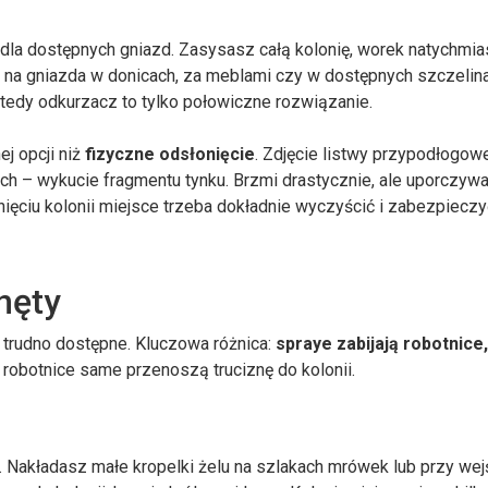
dla dostępnych gniazd. Zasysasz całą kolonię, worek natychmia
e na gniazda w donicach, za meblami czy w dostępnych szczelin
wtedy odkurzacz to tylko połowiczne rozwiązanie.
j opcji niż
fizyczne odsłonięcie
. Zdjęcie listwy przypodłogowe
ch – wykucie fragmentu tynku. Brzmi drastycznie, ale uporczywa
ięciu kolonii miejsce trzeba dokładnie wyczyścić i zabezpiecz
nęty
ą trudno dostępne. Kluczowa różnica:
spraye zabijają robotnice,
e robotnice same przenoszą truciznę do kolonii.
 Nakładasz małe kropelki żelu na szlakach mrówek lub przy wej