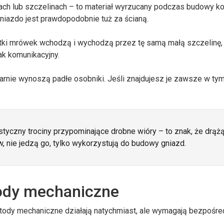
ach lub szczelinach – to materiał wyrzucany podczas budowy ko
gniazdo jest prawdopodobnie tuż za ścianą.
ątki mrówek wchodzą i wychodzą przez tę samą małą szczelinę,
ak komunikacyjny.
larnie wynoszą padłe osobniki. Jeśli znajdujesz je zawsze w t
styczny trociny przypominające drobne wióry – to znak, że drąż
, nie jedzą go, tylko wykorzystują do budowy gniazd.
ody mechaniczne
 Metody mechaniczne działają natychmiast, ale wymagają bezpośr