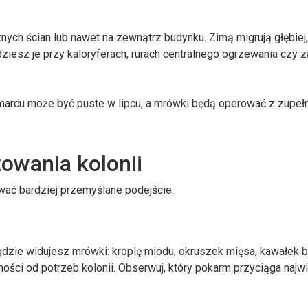
nych ścian lub nawet na zewnątrz budynku. Zimą migrują głębiej
ziesz je przy kaloryferach, rurach centralnego ogrzewania czy z
arcu może być puste w lipcu, a mrówki będą operować z zupełn
owania kolonii
wać bardziej przemyślane podejście.
dzie widujesz mrówki: kroplę miodu, okruszek mięsa, kawałek b
ści od potrzeb kolonii. Obserwuj, który pokarm przyciąga najwi