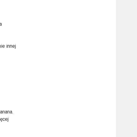
,
a
ie innej
anana.
ęcej