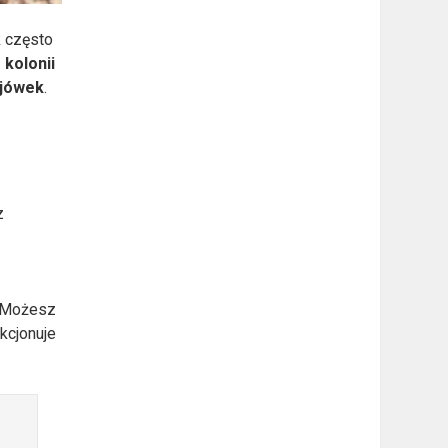
k często
 kolonii
yjówek
.
z
. Możesz
kcjonuje