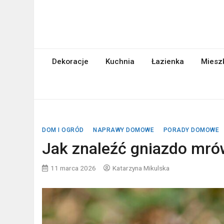
Skip
to
content
abcgospodyni.pl
ABC każdej gospodyni domowej
Dekoracje
Kuchnia
Łazienka
Miesz
DOM I OGRÓD
NAPRAWY DOMOWE
PORADY DOMOWE
Jak znaleźć gniazdo mró
11 marca 2026
Katarzyna Mikulska