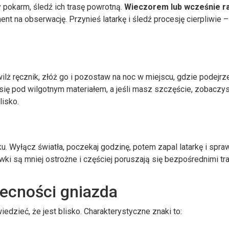
 pokarm, śledź ich trasę powrotną.
Wieczorem lub wcześnie r
ent na obserwację. Przynieś latarkę i śledź procesję cierpliwie 
lż ręcznik, złóż go i pozostaw na noc w miejscu, gdzie podejr
ię pod wilgotnym materiałem, a jeśli masz szczęście, zobaczy
lisko.
u. Wyłącz światła, poczekaj godzinę, potem zapal latarkę i spra
wki są mniej ostrożne i częściej poruszają się bezpośrednimi tr
ecności gniazda
dzieć, że jest blisko. Charakterystyczne znaki to: