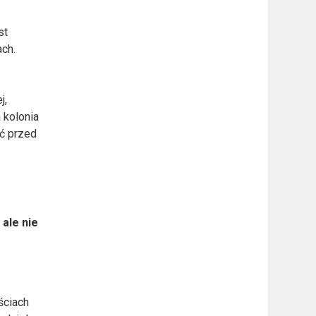
st
ach.
j,
 kolonia
yć przed
 ale nie
ściach