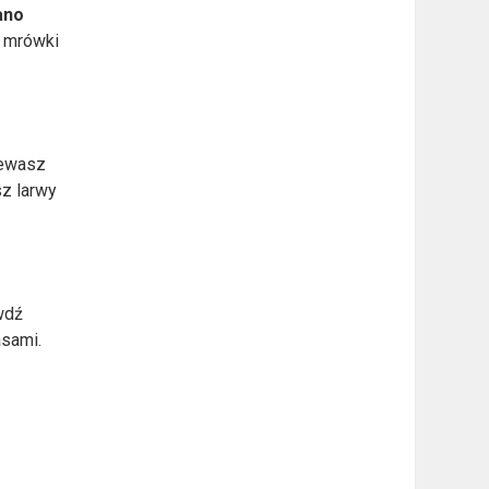
ano
– mrówki
zewasz
sz larwy
wdź
asami.