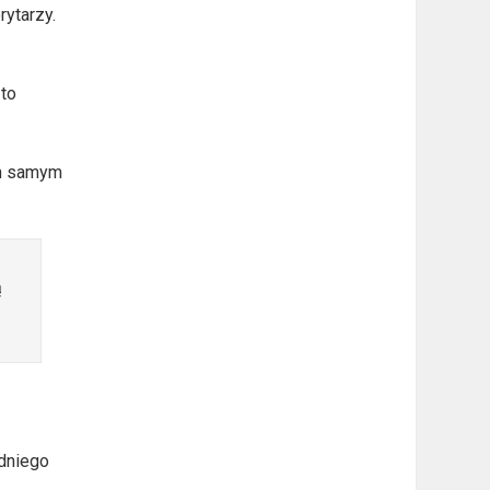
rytarzy.
 to
ym samym
ą
edniego