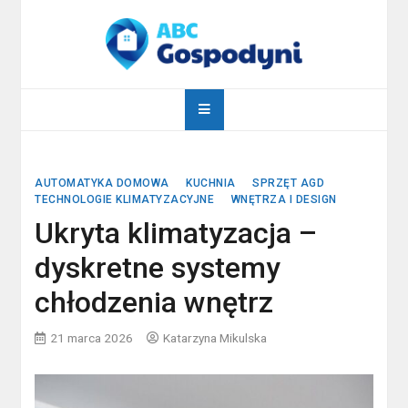
Skip
to
content
abcgospodyni.pl
ABC każdej gospodyni domowej
AUTOMATYKA DOMOWA
KUCHNIA
SPRZĘT AGD
TECHNOLOGIE KLIMATYZACYJNE
WNĘTRZA I DESIGN
Ukryta klimatyzacja –
dyskretne systemy
chłodzenia wnętrz
21 marca 2026
Katarzyna Mikulska