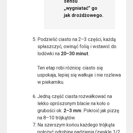
sensu
„wygniatać” go
jak drożdżowego.
Podzielić ciasto na 2–3 części, każdą
spłaszczyć, owinąć folią i wstawić do
lodówki na
20–30 minut
.
Ten etap robi różnicę: ciasto się
uspokaja, lepiej się wałkuje i nie rozlewa
w piekarniku.
Jedną część ciasta rozwałkować na
lekko oprószonym blacie na koło o
grubości ok.
2–3 mm
. Pokroić jak pizzę
na 8–10 trójkątów.
Na szerszym końcu każdego trójkąta
położyć odrobinę nadzienia (zwykle 1/2