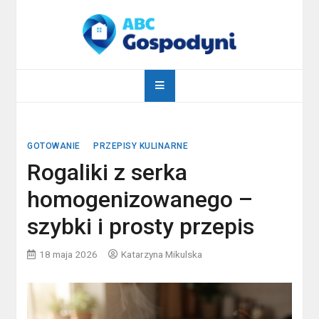
Skip
to
content
abcgospodyni.pl
ABC każdej gospodyni domowej
GOTOWANIE
PRZEPISY KULINARNE
Rogaliki z serka
homogenizowanego –
szybki i prosty przepis
18 maja 2026
Katarzyna Mikulska