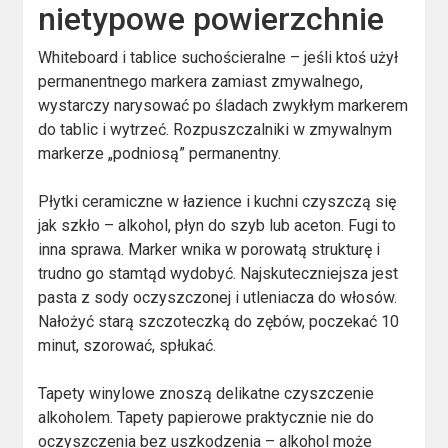
nietypowe powierzchnie
Whiteboard i tablice suchościeralne – jeśli ktoś użył
permanentnego markera zamiast zmywalnego,
wystarczy narysować po śladach zwykłym markerem
do tablic i wytrzeć. Rozpuszczalniki w zmywalnym
markerze „podniosą” permanentny.
Płytki ceramiczne w łazience i kuchni czyszczą się
jak szkło – alkohol, płyn do szyb lub aceton. Fugi to
inna sprawa. Marker wnika w porowatą strukturę i
trudno go stamtąd wydobyć. Najskuteczniejsza jest
pasta z sody oczyszczonej i utleniacza do włosów.
Nałożyć starą szczoteczką do zębów, poczekać 10
minut, szorować, spłukać.
Tapety winylowe znoszą delikatne czyszczenie
alkoholem. Tapety papierowe praktycznie nie do
oczyszczenia bez uszkodzenia – alkohol może