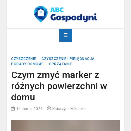
Skip
to
content
abcgospodyni.pl
ABC każdej gospodyni domowej
CZYSZCZENIE
CZYSZCZENIE I PIELĘGNACJA
PORADY DOMOWE
SPRZĄTANIE
Czym zmyć marker z
różnych powierzchni w
domu
14 marca 2026
Katarzyna Mikulska