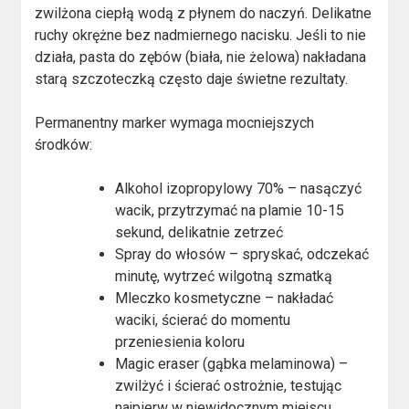
zwilżona ciepłą wodą z płynem do naczyń. Delikatne
ruchy okrężne bez nadmiernego nacisku. Jeśli to nie
działa, pasta do zębów (biała, nie żelowa) nakładana
starą szczoteczką często daje świetne rezultaty.
Permanentny marker wymaga mocniejszych
środków:
Alkohol izopropylowy 70% – nasączyć
wacik, przytrzymać na plamie 10-15
sekund, delikatnie zetrzeć
Spray do włosów – spryskać, odczekać
minutę, wytrzeć wilgotną szmatką
Mleczko kosmetyczne – nakładać
waciki, ścierać do momentu
przeniesienia koloru
Magic eraser (gąbka melaminowa) –
zwilżyć i ścierać ostrożnie, testując
najpierw w niewidocznym miejscu