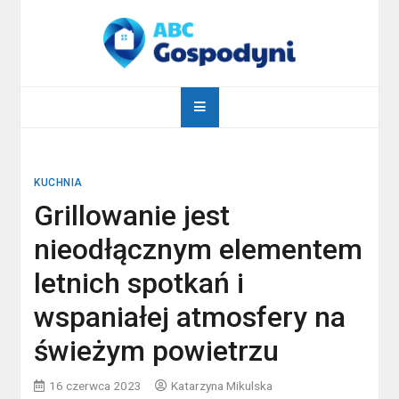
Skip
to
content
abcgospodyni.pl
ABC każdej gospodyni domowej
KUCHNIA
Grillowanie jest
nieodłącznym elementem
letnich spotkań i
wspaniałej atmosfery na
świeżym powietrzu
16 czerwca 2023
Katarzyna Mikulska