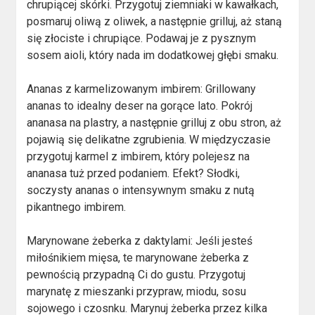
chrupiącej skórki. Przygotuj ziemniaki w kawałkach,
posmaruj oliwą z oliwek, a następnie grilluj, aż staną
się złociste i chrupiące. Podawaj je z pysznym
sosem aioli, który nada im dodatkowej głębi smaku.
Ananas z karmelizowanym imbirem: Grillowany
ananas to idealny deser na gorące lato. Pokrój
ananasa na plastry, a następnie grilluj z obu stron, aż
pojawią się delikatne zgrubienia. W międzyczasie
przygotuj karmel z imbirem, który polejesz na
ananasa tuż przed podaniem. Efekt? Słodki,
soczysty ananas o intensywnym smaku z nutą
pikantnego imbirem.
Marynowane żeberka z daktylami: Jeśli jesteś
miłośnikiem mięsa, te marynowane żeberka z
pewnością przypadną Ci do gustu. Przygotuj
marynatę z mieszanki przypraw, miodu, sosu
sojowego i czosnku. Marynuj żeberka przez kilka