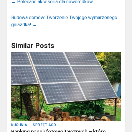
←
Polecane akcesoria dla noworodków
Budowa domów: Tworzenie Twojego wymarzonego
gniazdka!
→
Similar Posts
KUCHNIA
SPRZĘT AGD
Ranking paneli fotowoltaicznych – które